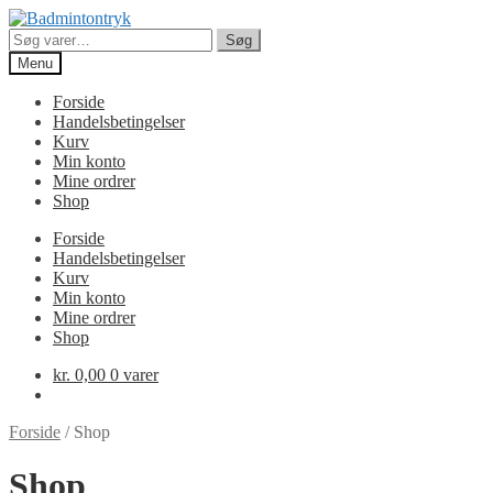
Spring
Spring
til
til
Søg
Søg
navigation
indhold
efter:
Menu
Forside
Handelsbetingelser
Kurv
Min konto
Mine ordrer
Shop
Forside
Handelsbetingelser
Kurv
Min konto
Mine ordrer
Shop
kr.
0,00
0 varer
Forside
/
Shop
Shop