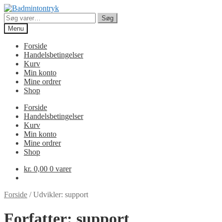
Spring
Spring
til
til
Søg
Søg
navigation
indhold
efter:
Menu
Forside
Handelsbetingelser
Kurv
Min konto
Mine ordrer
Shop
Forside
Handelsbetingelser
Kurv
Min konto
Mine ordrer
Shop
kr.
0,00
0 varer
Forside
/
Udvikler: support
Forfatter:
support