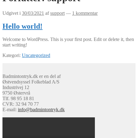
Udgivet i
30/03/2021
af
support
—
1 kommentar
Hello world!
Welcome to WordPress. This is your first post. Edit or delete it, then
start writing!
Kategori:
Uncategorized
Badmintontryk.dk er en del af
Østvendsyssel Folkeblad A/S
Industrivej 12
9750 Østervrå
Tlf. 98 95 18 81
CVR: 32 94 70 77
E-mail:
info@badmintontryk.dk